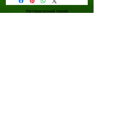
Максимальная производительность
5,4 м³/час (90 л/мин)
Автоматичний полив
Максимальный напор 60 м
Туманоутворення
Ландшафтний дизайн
Святкове освітлення
Устаткування для поливу
Устаткування для туманоутворення
Квіти та рослини
Гірлянди та світло
м.Харків, пр-т Гагаріна 183а