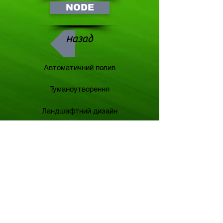
NODE
назад
Автоматичний полив
Туманоутворення
Ландшафтний дизайн
Святкове освітлення
Устаткування для поливу
Устаткування для туманоутворення
Квіти та рослини
Гірлянди та світло