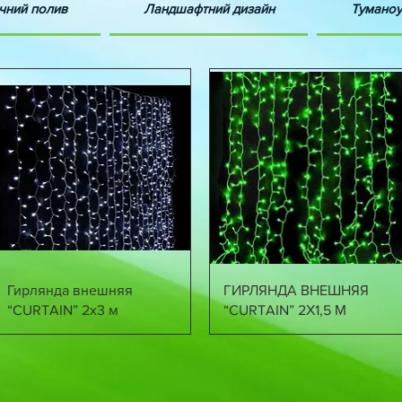
чний полив
Ландшафтний дизайн
Туманоу
Швидкий перегляд
Швидкий перегляд
Гирлянда внешняя
ГИРЛЯНДА ВНЕШНЯЯ
“CURTAIN” 2х3 м
“CURTAIN” 2Х1,5 М