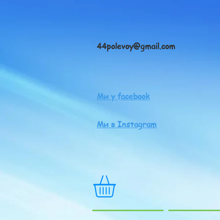
44polevoy@gmail.com
Ми у facebook
Ми в Instagram