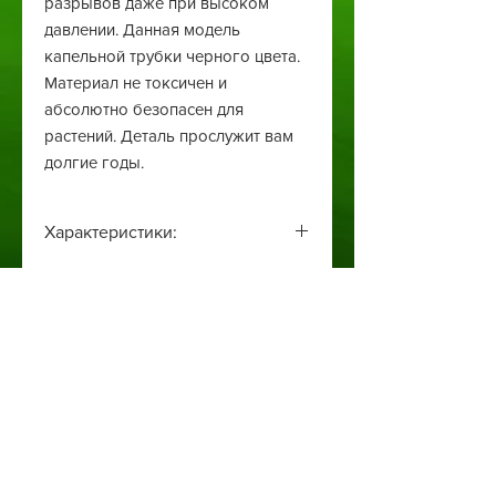
разрывов даже при высоком
давлении. Данная модель
капельной трубки черного цвета.
Материал не токсичен и
абсолютно безопасен для
растений. Деталь прослужит вам
долгие годы.
Характеристики:
Диаметр: 16 мм;
Водовылив: 2,1 л/ч;
Расстояние между
капельницами: 33 см;
Автоматичний полив
Длина бухты: 100 м.
Цвет: чёрный
Туманоутворення
Ландшафтний дизайн
Святкове освітлення