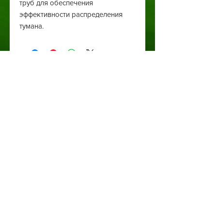
труб для обеспечения
эффективности распределения
тумана.
Автоматичний полив
Туманоутворення
Ландшафтний дизайн
Святкове освітлення
Обладнання для поливу
Обладнання для туманоутворення
Квіти та рослини
гірлянди та освітлення