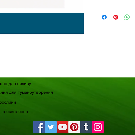
ння для поливу
ння для туманоутворення
 рослини
 та освітлення