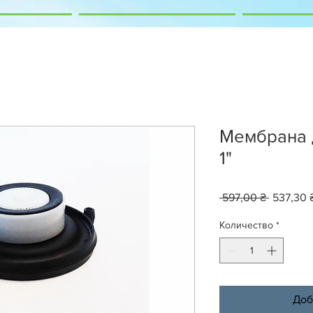
Мембрана 
1"
Обычна
 597,00 ₴ 
537,30 
цена
Количество
*
Доб