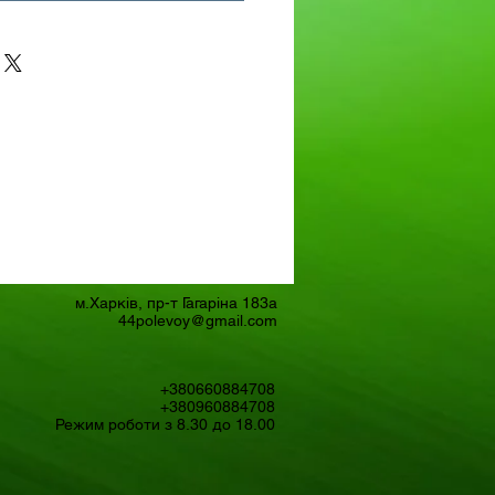
м.Харків, пр-т Гагаріна 183а
44polevoy@gmail.com
+380660884708
+380960884708
Режим роботи з 8.30 до 18.00