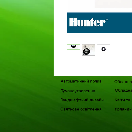
Автоматичний полив
Обладна
Обладна
Туманоутворення
Ландшафтний дизайн
Квіти та
Святкове освітлення
гірлянди