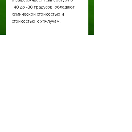
+40 до -30 градусов, обладают
химической стойкостью и
стойкостью к УФ-лучам.
Автоматичний полив
Туманоутворення
Ландшафтний дизайн
Святкове освітлення
Обладнання для поливу
Обладнання для туманоутворення
Квіти та рослини
гірлянди та освітлення